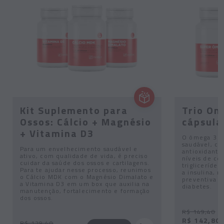
Kit Suplemento para
Trio Om
Ossos: Cálcio + Magnésio
cápsula
+ Vitamina D3
O ômega 3 é
saudável, co
Para um envelhecimento saudável e
antioxidante
ativo, com qualidade de vida, é preciso
níveis de col
cuidar da saúde dos ossos e cartilagens.
trigliceríde
Para te ajudar nesse processo, reunimos
a insulina, 
o Cálcio MDK com o Magnésio Dimalato e
preventiva c
a Vitamina D3 em um box que auxilia na
diabetes.
manutenção, fortalecimento e formação
dos ossos.
R$ 149,40
R$ 142,80
R$ 139,40