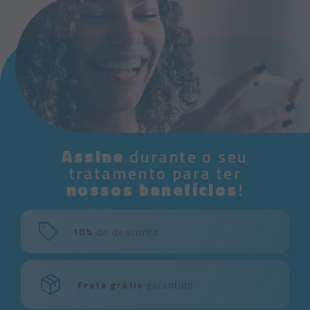
Assine
durante o seu
tratamento para ter
nossos benefícios
!
10%
de desconto
Frete grátis
garantido