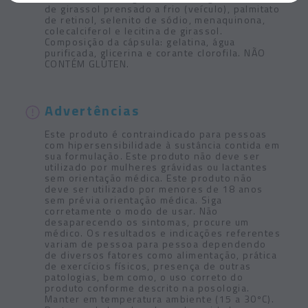
de girassol prensado a frio (veículo), palmitato
de retinol, selenito de sódio, menaquinona,
colecalciferol e lecitina de girassol.
Composição da cápsula: gelatina, água
purificada, glicerina e corante clorofila. NÃO
CONTÉM GLÚTEN.
Advertências
Este produto é contraindicado para pessoas
com hipersensibilidade à sustância contida em
sua formulação. Este produto não deve ser
utilizado por mulheres grávidas ou lactantes
sem orientação médica. Este produto não
deve ser utilizado por menores de 18 anos
sem prévia orientação médica. Siga
corretamente o modo de usar. Não
desaparecendo os sintomas, procure um
médico. Os resultados e indicações referentes
variam de pessoa para pessoa dependendo
de diversos fatores como alimentação, prática
de exercícios físicos, presença de outras
patologias, bem como, o uso correto do
produto conforme descrito na posologia.
Manter em temperatura ambiente (15 a 30ºC).