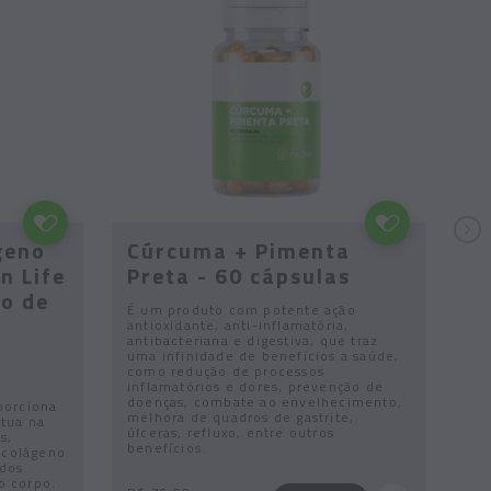
geno
Cúrcuma + Pimenta
A
n Life
Preta - 60 cápsulas
c
o de
É um produto com potente ação
Fó
antioxidante, anti-inflamatória,
ant
antibacteriana e digestiva, que traz
re
uma infinidade de benefícios a saúde,
imu
como redução de processos
ma
inflamatórios e dores, prevenção de
cel
doenças, combate ao envelhecimento,
at
porciona
melhora de quadros de gastrite,
an
atua na
úlceras, refluxo, entre outros
s,
benefícios.
o colágeno
ados
R$
o corpo.
R$