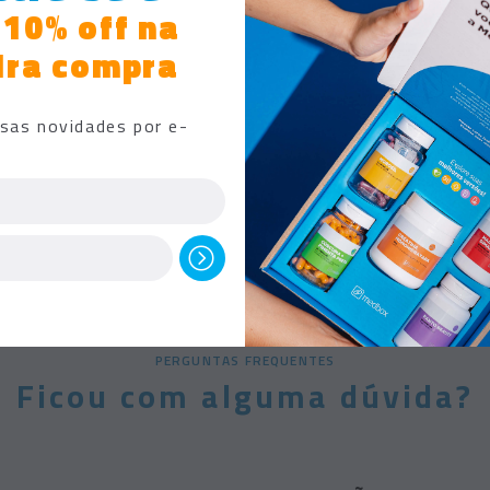
Advertências
 10% off na
Este produto é contraindicado para pes
ira compra
sua formulação. Este produto não deve 
orientação médica. Este produto não de
orientação médica. Siga corretamente 
procure um médico. Os resultados e in
sas novidades por e-
dependendo de diversos fatores como al
outras patologias, bem como, o uso cor
e
Manter em temperatura ambiente (15 a 3
PERGUNTAS FREQUENTES
Ficou com alguma dúvida?