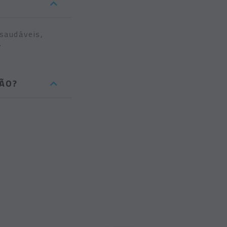
saudáveis,
.
ÃO?