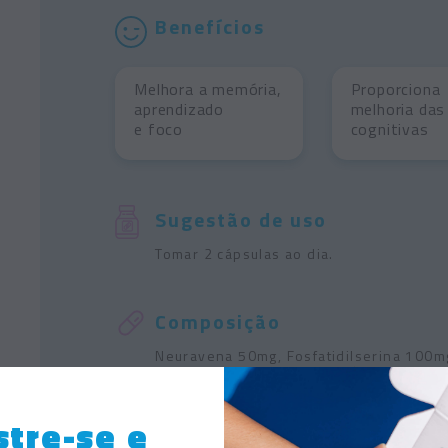
Benefícios
Melhora a memória,
Proporciona
aprendizado
melhoria das
e foco
cognitivas
Sugestão de uso
Tomar 2 cápsulas ao dia.
Composição
Neuravena 50mg, Fosfatidilserina 100mg
Colina 50mg, dióxido de silício coloidal
celulose microcristalina. Composição da 
tre-se e