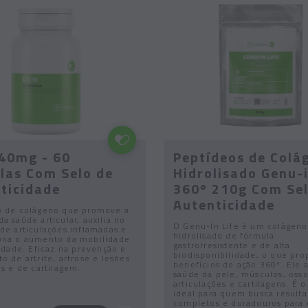
 40mg - 60
Peptídeos de Colá
las Com Selo de
Hidrolisado Genu-i
ticidade
360º 210g Com Sel
Autenticidade
o de colágeno que promove a
a saúde articular, auxilia no
O Genu-In Life é um colágeno
de articulações inflamadas e
hidrolisado de fórmula
ona o aumento da mobilidade
gastrorresistente e de alta
lidade. Eficaz na prevenção e
biodisponibilidade, o que pro
o de artrite, artrose e lesões
benefícios de ação 360º. Ele 
es e de cartilagem.
saúde da pele, músculos, osso
articulações e cartilagens. É 
ideal para quem busca result
completos e duradouros para 