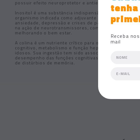
possuir efeito neuroprotetor e antiestresse.
tenha
Inositol é uma substância indispensável para o
prime
organismo indicada como adjuvante no tratamento de
ansiedade, depressão e crises de pânico, por auxiliar
na ação de neurotransmissores, como a serotonina,
melhorando o bem estar.
Receba nos
mail
A colina é um nutriente crítico para o desenvolvimento
cognitivo, metabolismo e função hepática em adultos 
idosos. Sua ingestão tem sido associada a melhora do
desempenho das funções cognitivas, como nos casos
de distúrbios de memória.