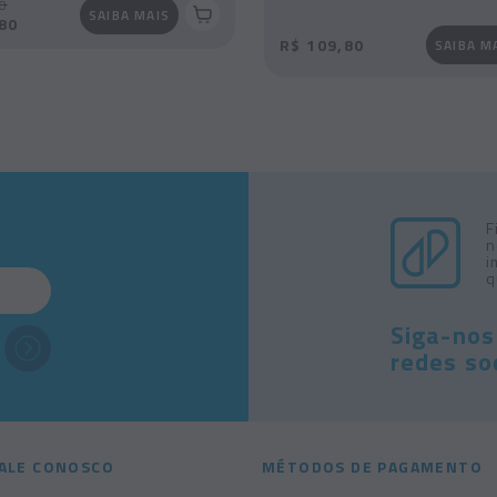
0
SAIBA MAIS
80
R$ 109,80
SAIBA M
F
n
i
q
Siga-nos
redes soc
ALE CONOSCO
MÉTODOS DE PAGAMENTO