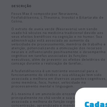
DESCRIÇÃO
Focus Max é composto por Neuravena,
Fosfatidilserina, L Theanina, Inositol e Bitartarato de
Colina.
O extrato de aveia verde (Neuravena) vem sendo
usado há séculos na medicina tradicional devido aos
seus efeitos benéficos na cognição e no humor. Sua
administração está associada ao aumento da
velocidade de processamento, memória de trabalho e
atenção, potencializando a otimização dos recursos
neurais e influenciando positivamente o desempenho
cognitivo em tarefas associadas às funções
executivas, além de prevenir os efeitos deletérios do
cansaço durante a realização de tarefas..
A fosfatidilserina é um nutriente essencial para o
funcionamento do cérebro e sua utilização tem sido
associada a melhora em diversos aspectos cognitivos,
como memória, foco, humor, velocidade no
processamento mental e linguagem.
A L-teanina é um aminoácido encontrado
principalmente no chá verde e sua utilização está
Cadas
associada a melhora da função cognitiva, como
concentração, aprendizado e memória, além de