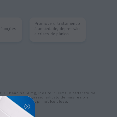
Promove o tratamento
 funções
à ansiedade, depressão
e crises de pânico
, L Theanina 50mg, Inositol 100mg, Bitartarato de
, estearato de magnésio, silicato de magnésio e
cápsula: hidroxipropilmetilcelulose.