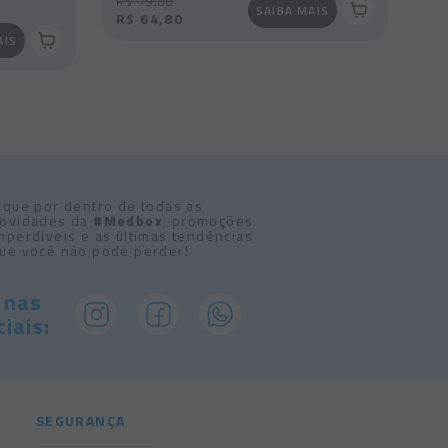
R$ 79,80
SAIBA MAIS
R$ 64,80
AIS
ique por dentro de todas as
ovidades da
#Medbox
, promoções
mperdíveis e as últimas tendências
ue você não pode perder!
 nas
iais:
SEGURANÇA