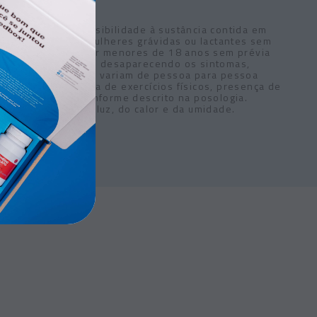
soas com hipersensibilidade à sustância contida em
ser utilizado por mulheres grávidas ou lactantes sem
ve ser utilizado por menores de 18 anos sem prévia
o modo de usar. Não desaparecendo os sintomas,
dicações referentes variam de pessoa para pessoa
imentação, prática de exercícios físicos, presença de
reto do produto conforme descrito na posologia.
0ºC). Proteger da luz, do calor e da umidade.