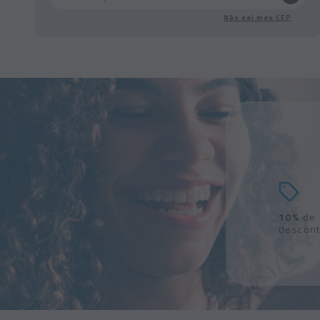
Não sei meu CEP
10%
de
descon