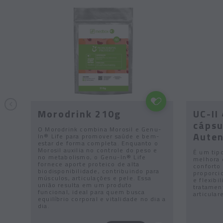
s
Morodrink 210g
UC-II
cápsu
O Morodrink combina Morosil e Genu-
Auten
In® Life para promover saúde e bem-
estar de forma completa. Enquanto o
Morosil auxilia no controle do peso e
e
É um tip
no metabolismo, o Genu-In® Life
melhora d
fornece aporte proteico de alta
e
conforto 
biodisponibilidade, contribuindo para
e,
proporci
músculos, articulações e pele. Essa
 ao
e flexibi
união resulta em um produto
e
tratament
funcional, ideal para quem busca
s
articular
equilíbrio corporal e vitalidade no dia a
dia.