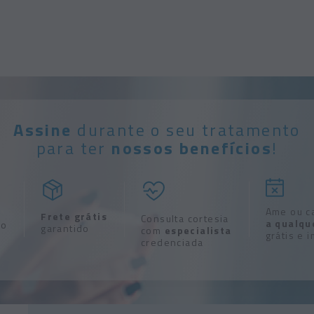
Assine
durante o seu tratamento
para ter
nossos benefícios
!
Ame ou c
Frete grátis
Consulta cortesia
a qualqu
to
garantido
com
especialista
grátis e 
credenciada