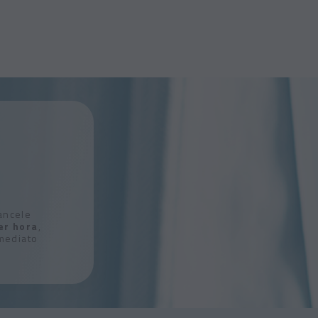
ancele
er hora
,
imediato