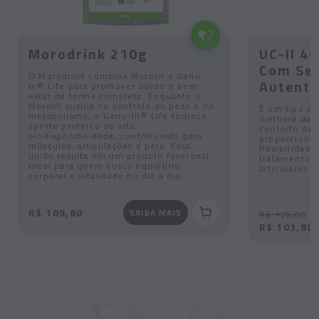
Morodrink 210g
UC-II 4
Com Sel
O Morodrink combina Morosil e Genu-
Autenti
In® Life para promover saúde e bem-
estar de forma completa. Enquanto o
Morosil auxilia no controle do peso e no
É um tipo d
metabolismo, o Genu-In® Life fornece
melhora da sa
aporte proteico de alta
conforto de 
biodisponibilidade, contribuindo para
proporciona
músculos, articulações e pele. Essa
flexibilidade
união resulta em um produto funcional,
tratamento de
ideal para quem busca equilíbrio
articulares e
corporal e vitalidade no dia a dia.
R$ 109,80
SAIBA MAIS
R$ 129,80
R$ 103,80