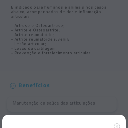
É indicado para humanos e animais nos casos
abaixo, acompanhados de dor e inflamação
articular:
- Artrose e Osteoartrose;
- Artrite e Osteoartrite;
- Artrite reumatoide;
- Artrite reumatoide juvenil;
- Lesão articular;
- Lesão da cartilagem;
- Prevenção e fortalecimento articular.
Benefícios
Manutenção
da saúde
das articulações
Diminuição do
desgaste
das cartilagens