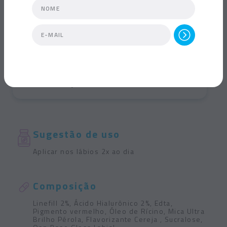
Preenche e
volumiza os lábios
Reduz rugas
e linhas
Ultra hidratação
dos lábio
Sugestão de uso
Aplicar nos lábios 2x ao dia
Composição
Linefill 2%, Ácido Hialurônico 2%, Edta,
Pigmento vermelho, Óleo de Rícino, Mica Ultra
Brilho Pérola, Flavorizante Cereja , Sucralose,