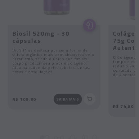
Biosil 520mg - 30
Colágen
cápsulas
75g Com
Autenti
BioSil™ se destaca por ser a forma de
silício orgânico mais bem absorvida pelo
O Colágeno V
organismo, sendo o único que faz seu
tempo e melh
corpo produzir seu próprio colágeno.
reduz o volu
Atua na saúde da pele, cabelos, unhas,
conteúdo de 
ossos e articulações.
de 4 semanas
R$ 109,80
SAIBA MAIS
R$ 74,80