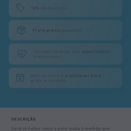
10%
de desconto
Frete grátis
garantido
Consulta cortesia com
especialista
credenciada
Ame ou cancele
a qualquer hora
,
grátis e imediato
DESCRIÇÃO
Você já notou como a pele muda à medida que