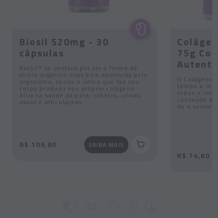
Biosil 520mg - 30
Colágen
cápsulas
75g Com
Autenti
BioSil™ se destaca por ser a forma de
silício orgânico mais bem absorvida pelo
O Colágeno V
organismo, sendo o único que faz seu
tempo e melh
corpo produzir seu próprio colágeno.
reduz o volu
Atua na saúde da pele, cabelos, unhas,
conteúdo de 
ossos e articulações.
de 4 semanas
R$ 109,80
SAIBA MAIS
R$ 74,80