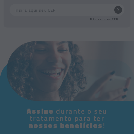
Não sei meu CEP
Assine
durante o seu
tratamento para ter
nossos benefícios
!