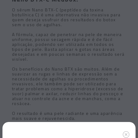
O sérum Nano BTX-C (peptídeo da toxina
botulínica C) é uma alternativa não invasiva para
quem deseja usufruir dos resultados do botox
sem o uso de agulhas.
A fórmula, capaz de penetrar na pele de maneira
uniforme, possui secagem rápida e é de fácil
aplicação, podendo ser utilizada em todos os
tipos de pele. Basta aplicar 4 gotas nas áreas
desejadas e em poucas semanas o resultado será
visível.
Os benefícios do Nano BTX são muitos. Além de
suavizar as rugas e linhas de expressão sem a
necessidade de agulhas ou procedimentos
invasivos, ele também pode ser utilizado para
tratar problemas como a hiperidrose (excesso de
suor) palmar e axilar, reduzir linhas do pescoço e
atuar no controle da acne e de manchas, como a
rosácea.
O resultado é uma pele radiante e uma aparência
mais suave e rejuvenescida.